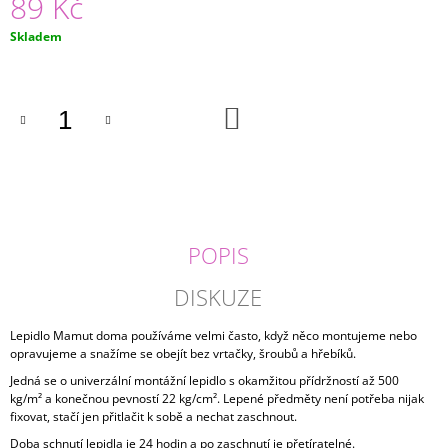
89 Kč
J
E
Měrná
Skladem
M
cena:
E
DO
SAMOLEPÍCÍ
KOŠÍKU
HÁČEK
121
Kč
POPIS
DISKUZE
Lepidlo Mamut doma používáme velmi často, když něco montujeme nebo
opravujeme a snažíme se obejít bez vrtačky, šroubů a hřebíků.
Jedná se o univerzální montážní lepidlo s okamžitou přídržností až 500
kg/m² a konečnou pevností 22 kg/cm². Lepené předměty není potřeba nijak
fixovat, stačí jen přitlačit k sobě a nechat zaschnout.
Doba schnutí lepidla je 24 hodin a po zaschnutí je přetíratelné.