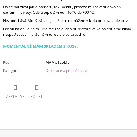
Dá se používat jak v interiéru, tak i venku, protože mu nevadí vlhko ani
extrémní teploty. Odolá teplotám od -40 °C do +90 °C.
Nezanechává žádný zápach, takže s ním můžete v klidu pracovat kdekoliv.
Obsah balení je 25 ml. Pro mě zcela ideální, protože velké balení jsme nikdy
nespotřebovali, takže nám to lepidlo pak zaschlo.
MOMENTÁLNĚ MÁM SKLADEM 2 KUSY.
Kód
MAMUT25ML
Kategorie
:
Dekorace a příslušenství
ZEPTAT SE
SDÍLET