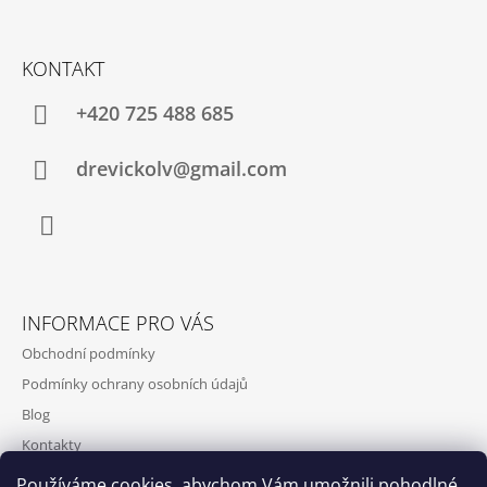
Z
Á
KONTAKT
P
A
+420 725 488 685
T
Í
drevickolv@gmail.com
Facebook
INFORMACE PRO VÁS
Obchodní podmínky
Podmínky ochrany osobních údajů
Blog
Kontakty
Používáme cookies, abychom Vám umožnili pohodlné