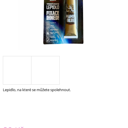
A
J
Í
T
?
HLEDAT
D
Lepidlo, na které se můžete spolehnout.
O
P
O
R
U
Č
U