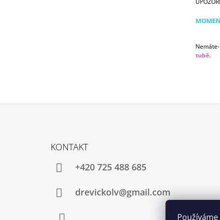
UPOZORNĚ
MOMENT
Nemáte-li
tubě.
Z
Á
KONTAKT
P
A
+420 725 488 685
T
Í
drevickolv@gmail.com
Používáme 