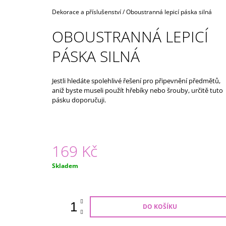
125 Kč
Domů
Dekorace a příslušenství
/
Oboustranná lepicí páska silná
OBOUSTRANNÁ LEPICÍ
PÁSKA SILNÁ
Jestli hledáte spolehlivé řešení pro připevnění předmětů,
aniž byste museli použít hřebíky nebo šrouby, určitě tuto
pásku doporučuji.
169 Kč
Měrná
Skladem
cena:
DO KOŠÍKU