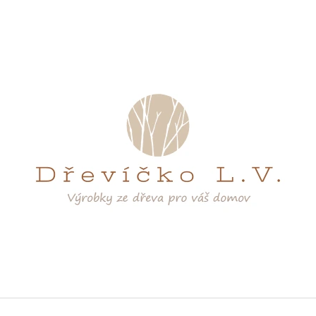
CO POTŘEBUJETE NAJÍT?
HLEDAT
DOPORUČUJEME
SAMOLEPÍCÍ HÁČEK
OBAL NA KAPES