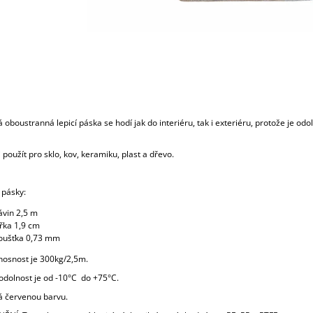
á oboustranná lepicí páska se hodí jak do interiéru, tak i exteriéru, protože je odo
 použít pro sklo, kov, keramiku, plast a dřevo.
pásky:
ávin 2,5 m
ířka 1,9 cm
loušťka 0,73 mm
nosnost je 300kg/2,5m.
odolnost je od -10
°C
do +75
°C.
 červenou barvu.