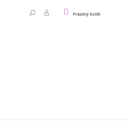
NÁKUPNÍ
HLEDAT
KOŠÍK
Prázdný košík
PŘIHLÁŠENÍ
Následující
NÍKY