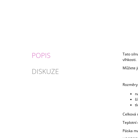
POPIS
Tato siln
vlhkosti.
Můžete ji
DISKUZE
Rozměry 
n
š
t
Celková 
Teplotní 
Páska má