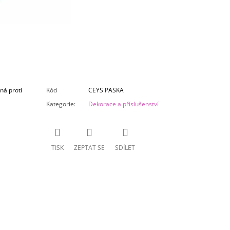
lná proti
Kód
CEYS PASKA
Kategorie
:
Dekorace a příslušenství
TISK
ZEPTAT SE
SDÍLET