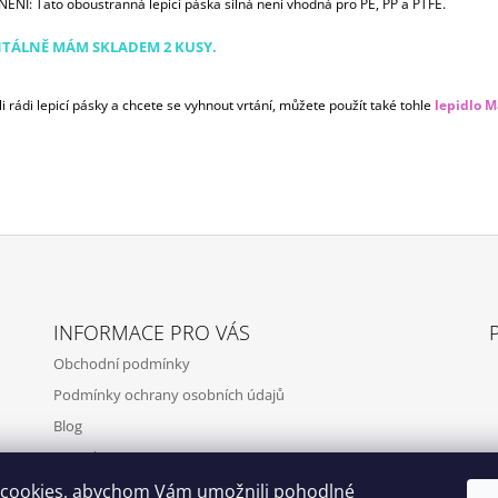
NÍ: Tato oboustranná lepicí páska silná není vhodná pro PE, PP a PTFE.
ÁLNĚ MÁM SKLADEM 2 KUSY.
 rádi lepicí pásky a chcete se vyhnout vrtání, můžete použít také tohle
lepidlo 
INFORMACE PRO VÁS
Obchodní podmínky
Podmínky ochrany osobních údajů
Blog
Kontakty
cookies, abychom Vám umožnili pohodlné